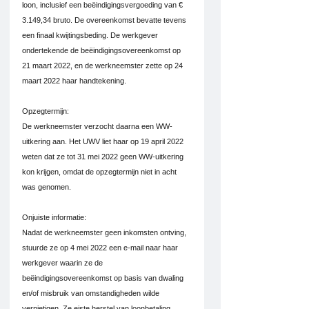
loon, inclusief een beëindigingsvergoeding van € 
3.149,34 bruto. De overeenkomst bevatte tevens 
een finaal kwijtingsbeding. De werkgever 
ondertekende de beëindigingsovereenkomst op 
21 maart 2022, en de werkneemster zette op 24 
maart 2022 haar handtekening.
Opzegtermijn:
De werkneemster verzocht daarna een WW-
uitkering aan. Het UWV liet haar op 19 april 2022 
weten dat ze tot 31 mei 2022 geen WW-uitkering 
kon krijgen, omdat de opzegtermijn niet in acht 
was genomen.
Onjuiste informatie:
Nadat de werkneemster geen inkomsten ontving, 
stuurde ze op 4 mei 2022 een e-mail naar haar 
werkgever waarin ze de 
beëindigingsovereenkomst op basis van dwaling 
en/of misbruik van omstandigheden wilde 
vernietigen. Ze eiste herstel van loonbetaling 