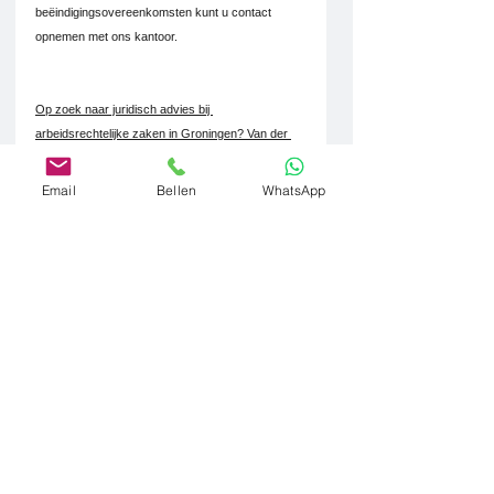
beëindigingsovereenkomsten kunt u contact 
opnemen met ons kantoor.
Op zoek naar juridisch advies bij 
arbeidsrechtelijke zaken in Groningen? Van der 
Burg Juristen is uw betrouwbare partner voor al 
uw arbeidsrechtelijke vraagstukken. Neem 
Email
Bellen
WhatsApp
vandaag nog contact op voor deskundige 
begeleiding en advies."
Opmerkingen
Plaats een opmerking...