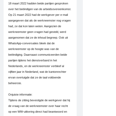
18 maart 2022 hadden beide partijen gesproken 
over het beëindigen van de arbeidsovereenkomst. 
Op 21 maart 2022 had de werkgever per e-mail 
aangegeven dat als de werkneemster nog vragen 
had, ze dat kon laten weten. Aangezien de 
werkneemster geen vragen had gesteld, werd 
aangenomen dat ze de inhoud begreep. Ook uit 
WhatsApp-conversaties bleek dat de 
werkneemster op de hoogte was van de 
beëindiging. Daarnaast communiceerden beide 
partijen tijdens het dienstverband in het 
Nederlands, en de werkneemster verbleef al 
vijftien jaar in Nederland, wat de kantonrechter 
ervan overtuigde dat ze de taal voldoende 
beheerste.
Onjuiste informatie:
Tijdens de zitting bevestigde de werkgever dat hij 
de vraag van de werkneemster over haar recht 
op een WW-uitkering direct had beantwoord en 