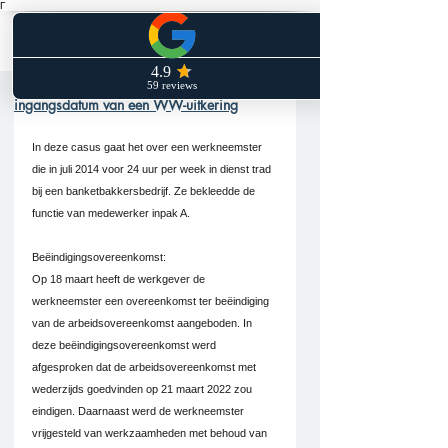
Γ
Beëindigingsovereenkomst: Verkeerde
ingangsdatum van een WW-uitkering
In deze casus gaat het over een werkneemster 
die in juli 2014 voor 24 uur per week in dienst trad 
bij een banketbakkersbedrijf. Ze bekleedde de 
functie van medewerker inpak A.
Beëindigingsovereenkomst:
Op 18 maart heeft de werkgever de 
werkneemster een overeenkomst ter beëindiging 
van de arbeidsovereenkomst aangeboden. In 
deze beëindigingsovereenkomst werd 
afgesproken dat de arbeidsovereenkomst met 
wederzijds goedvinden op 21 maart 2022 zou 
eindigen. Daarnaast werd de werkneemster 
vrijgesteld van werkzaamheden met behoud van 