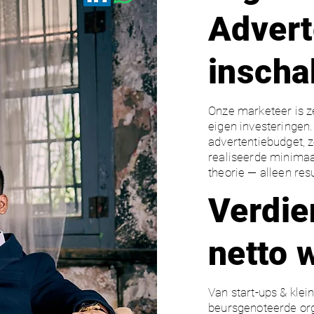
Advert
inscha
Onze marketeer is 
eigen investeringen
advertentiebudget, 
realiseerde minimaa
theorie — alleen resu
Verdi
netto 
Van start-ups & klei
beursgenoteerde org