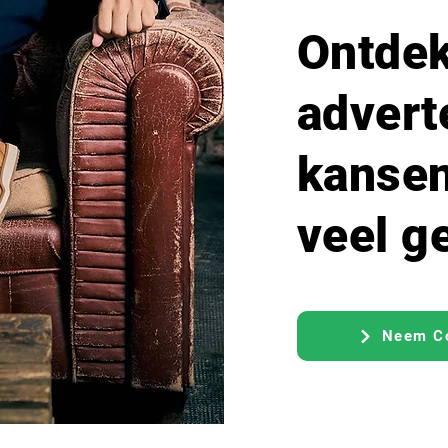
Ontdek
advert
kanse
veel g
Neem Co