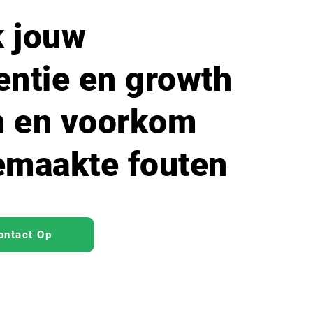
 jouw
entie en growth
n en voorkom
emaakte fouten
ntact Op