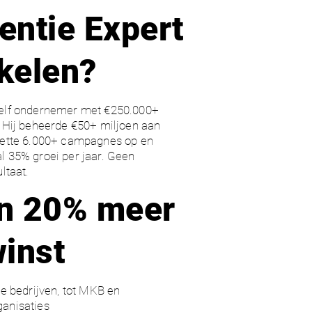
entie Expert
kelen?
zelf ondernemer met €250.000+
. Hij beheerde €50+ miljoen aan
zette 6.000+ campagnes op en
l 35% groei per jaar. Geen
ltaat.
en 20% meer
winst
ne bedrijven, tot MKB en
anisaties