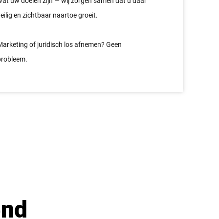
wat uw doelen zijn — wij zorgen samen dat u daar
eilig en zichtbaar naartoe groeit.
Marketing of juridisch los afnemen? Geen
probleem.
end