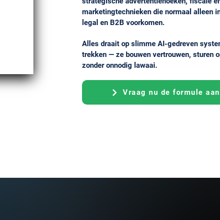
strategische advertentiehoeken, fiscale en
marketingtechnieken die normaal alleen in
legal en B2B voorkomen.
Alles draait op slimme AI-gedreven syste
trekken — ze bouwen vertrouwen, sturen 
zonder onnodig lawaai.
Vraag nu de formule aan