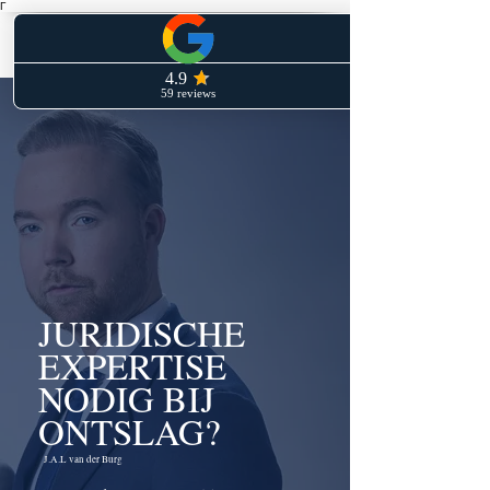
Γ
JURIDISCHE
EXPERTISE
NODIG BIJ
ONTSLAG?
J.A.L van der Burg