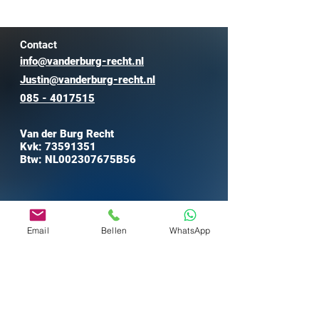
Contact
info@vanderburg-recht.nl
Justin@vanderburg-recht.nl
085 - 4017515
Van der Burg Recht
Kvk: 73591351
Btw: NL002307675B56
Email
Bellen
WhatsApp
Algemene voorwaarden
Privacy & Geheimhouding
Recente zaken
Werkgevers
Arbeidsrecht
​
Klantverhalen
Nederlanders in Spanje
Media
Ondernemers
Lidmaatschap