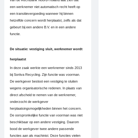
een werknemer niet automatisch recht heeft op 
een transitievergoeding wanneer hij binnen 
hetzelfde concern wordt herplaatst, zelfs als dat 
gebeurt bij een andere B.V. en in een andere 
functie.
De situatie: vestiging sluit, werknemer wordt 
herplaatst
In deze zaak werkte een werknemer sinds 2013 
bij Sortiva Recycling. Zijn functie was voorman. 
De werkgever besloot een vestiging te sluiten 
wegens organisatorische redenen. In plaats van 
direct afscheid te nemen van de werknemer, 
onderzocht de werkgever 
herplaatsingsmogelijkheden binnen het concern.
De oorspronkelijke functie van voorman was niet 
beschikbaar op een andere vestiging. Daarom 
bood de werkgever twee andere passende 
functies aan als machinist. Deze functies vielen 