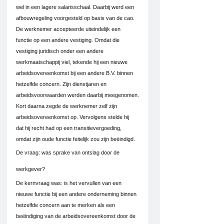
wel in een lagere salarisschaal. Daarbij werd een 
afbouwregeling voorgesteld op basis van de cao.
De werknemer accepteerde uiteindelijk een 
functie op een andere vestiging. Omdat die 
vestiging juridisch onder een andere 
werkmaatschappij viel, tekende hij een nieuwe 
arbeidsovereenkomst bij een andere B.V. binnen 
hetzelfde concern. Zijn dienstjaren en 
arbeidsvoorwaarden werden daarbij meegenomen.
Kort daarna zegde de werknemer zelf zijn 
arbeidsovereenkomst op. Vervolgens stelde hij 
dat hij recht had op een transitievergoeding, 
omdat zijn oude functie feitelijk zou zijn beëindigd.
De vraag: was sprake van ontslag door de 
werkgever?
De kernvraag was: is het vervullen van een 
nieuwe functie bij een andere onderneming binnen 
hetzelfde concern aan te merken als een 
beëindiging van de arbeidsovereenkomst door de 