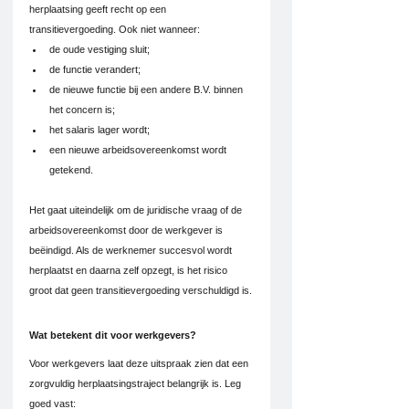
herplaatsing geeft recht op een 
transitievergoeding. Ook niet wanneer:
de oude vestiging sluit;
de functie verandert;
de nieuwe functie bij een andere B.V. binnen 
het concern is;
het salaris lager wordt;
een nieuwe arbeidsovereenkomst wordt 
getekend.
Het gaat uiteindelijk om de juridische vraag of de 
arbeidsovereenkomst door de werkgever is 
beëindigd. Als de werknemer succesvol wordt 
herplaatst en daarna zelf opzegt, is het risico 
groot dat geen transitievergoeding verschuldigd is.
Wat betekent dit voor werkgevers?
Voor werkgevers laat deze uitspraak zien dat een 
zorgvuldig herplaatsingstraject belangrijk is. Leg 
goed vast: