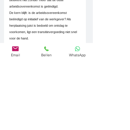
arbeidsovereenkomst is geëindigd.
De kern blijft: is de arbeidsovereenkomst 
beëindigd op initiatief van de werkgever? Als 
herplaatsing juist is bedoeld om ontslag te 
voorkomen, ligt een transitievergoeding niet snel 
voor de hand.
Heeft u te maken met een reorganisatie, 
herplaatsing, functiewijziging of discussie over 
Email
Bellen
WhatsApp
een transitievergoeding? Dan is het verstandig om 
tijdig juridisch advies in te winnen.
Van der Burg Juristen
 helpt werknemers en 
werkgevers bij ontslag, reorganisatie, 
vaststellingsovereenkomsten en 
arbeidsrechtelijke geschillen.
transitievergoeding herplaatsing, transitievergoeding bij reorganisatie, 
herplaatsing binnen concern, functie vervalt transitievergoeding, lagere 
functie transitievergoeding, lagere salarisschaal arbeidsrecht, 