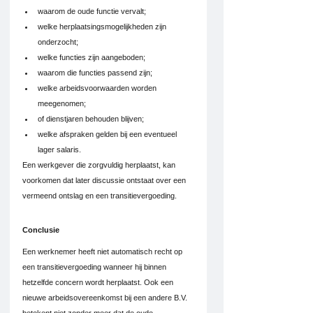
waarom de oude functie vervalt;
welke herplaatsingsmogelijkheden zijn 
onderzocht;
welke functies zijn aangeboden;
waarom die functies passend zijn;
welke arbeidsvoorwaarden worden 
meegenomen;
of dienstjaren behouden blijven;
welke afspraken gelden bij een eventueel 
lager salaris.
Een werkgever die zorgvuldig herplaatst, kan 
voorkomen dat later discussie ontstaat over een 
vermeend ontslag en een transitievergoeding.
Conclusie
Een werknemer heeft niet automatisch recht op 
een transitievergoeding wanneer hij binnen 
hetzelfde concern wordt herplaatst. Ook een 
nieuwe arbeidsovereenkomst bij een andere B.V. 
betekent niet zonder meer dat de oude 