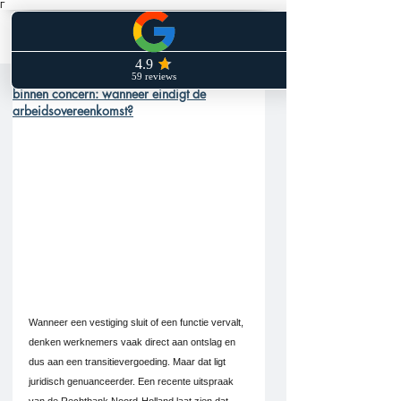
Γ
Geen transitievergoeding bij herplaatsing
binnen concern: wanneer eindigt de
arbeidsovereenkomst?
Wanneer een vestiging sluit of een functie vervalt, 
denken werknemers vaak direct aan ontslag en 
dus aan een transitievergoeding. Maar dat ligt 
juridisch genuanceerder. Een recente uitspraak 
van de Rechtbank Noord-Holland laat zien dat 