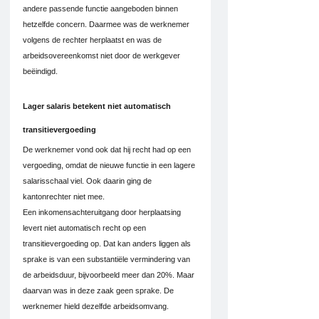
andere passende functie aangeboden binnen 
hetzelfde concern. Daarmee was de werknemer 
volgens de rechter herplaatst en was de 
arbeidsovereenkomst niet door de werkgever 
beëindigd.
Lager salaris betekent niet automatisch 
transitievergoeding
De werknemer vond ook dat hij recht had op een 
vergoeding, omdat de nieuwe functie in een lagere 
salarisschaal viel. Ook daarin ging de 
kantonrechter niet mee.
Een inkomensachteruitgang door herplaatsing 
levert niet automatisch recht op een 
transitievergoeding op. Dat kan anders liggen als 
sprake is van een substantiële vermindering van 
de arbeidsduur, bijvoorbeeld meer dan 20%. Maar 
daarvan was in deze zaak geen sprake. De 
werknemer hield dezelfde arbeidsomvang.