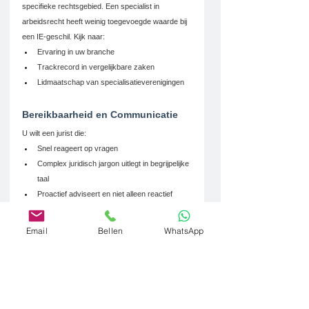
specifieke rechtsgebied. Een specialist in 
arbeidsrecht heeft weinig toegevoegde waarde bij 
een IE-geschil. Kijk naar:
Ervaring in uw branche
Trackrecord in vergelijkbare zaken
Lidmaatschap van specialisatieverenigingen
Bereikbaarheid en Communicatie
U wilt een jurist die:
Snel reageert op vragen
Complex juridisch jargon uitlegt in begrijpelijke 
taal
Proactief adviseert en niet alleen reactief 
werkt
Transparant is over kosten en prognoses
Email
Bellen
WhatsApp
Resultaatgerichtheid
Een goede jurist denkt in oplossingen, niet alleen 
in juridische procedures. Ze begrijpen uw 
bedrijfsdoelen en zoeken naar de meest 