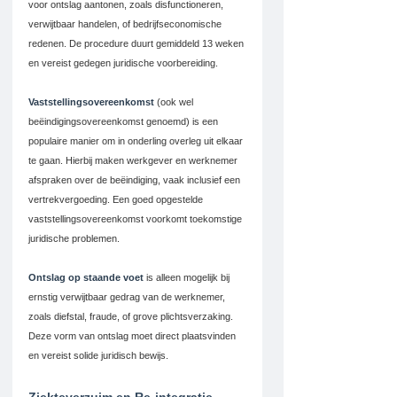
voor ontslag aantonen, zoals disfunctioneren, 
verwijtbaar handelen, of bedrijfseconomische 
redenen. De procedure duurt gemiddeld 13 weken 
en vereist gedegen juridische voorbereiding.
Vaststellingsovereenkomst
 (ook wel 
beëindigingsovereenkomst genoemd) is een 
populaire manier om in onderling overleg uit elkaar 
te gaan. Hierbij maken werkgever en werknemer 
afspraken over de beëindiging, vaak inclusief een 
vertrekvergoeding. Een goed opgestelde 
vaststellingsovereenkomst voorkomt toekomstige 
juridische problemen.
Ontslag op staande voet
 is alleen mogelijk bij 
ernstig verwijtbaar gedrag van de werknemer, 
zoals diefstal, fraude, of grove plichtsverzaking. 
Deze vorm van ontslag moet direct plaatsvinden 
en vereist solide juridisch bewijs.