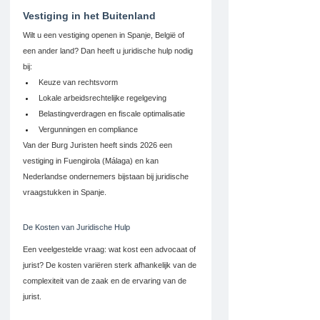
Vestiging in het Buitenland
Wilt u een vestiging openen in Spanje, België of 
een ander land? Dan heeft u juridische hulp nodig 
bij:
Keuze van rechtsvorm
Lokale arbeidsrechtelijke regelgeving
Belastingverdragen en fiscale optimalisatie
Vergunningen en compliance
Van der Burg Juristen heeft sinds 2026 een 
vestiging in Fuengirola (Málaga) en kan 
Nederlandse ondernemers bijstaan bij juridische 
vraagstukken in Spanje.
De Kosten van Juridische Hulp
Een veelgestelde vraag: wat kost een advocaat of 
jurist? De kosten variëren sterk afhankelijk van de 
complexiteit van de zaak en de ervaring van de 
jurist.