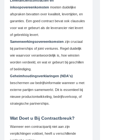
Leverancierscontracten en 
inkoopovereenkomsten
 moeten duidelijke 
afspraken bevatten over kwaliteit, levertijden, en 
garanties. Een goed contract bevat ook clausules 
voor wat er gebeurt als de leverancier niet levert 
of gebrekkig levert.
Samenwerkingsovereenkomsten
 zijn cruciaal 
bij partnerships of joint ventures. Regel duidelijk 
wie waarvoor verantwoordelijk is, hoe winsten 
worden verdeeld, en wat er gebeurt bij geschillen 
of beëindiging.
Geheimhoudingsverklaringen (NDA's)
beschermen uw bedrijfsinformatie wanneer u met 
externe partijen samenwerkt. Dit is essentieel bij 
nieuwe productontwikkeling, bedrijfsverkoop, of 
strategische partnerships.
Wat Doet u Bij Contractbreuk?
Wanneer een contractpartij niet aan zijn 
verplichtingen voldoet, heeft u verschillende 