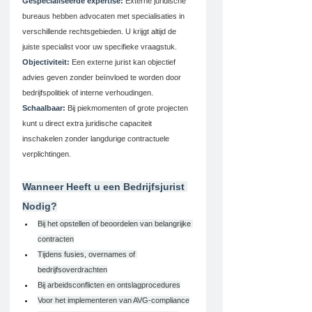
Gespecialiseerde expertise:
 Externe juridische 
bureaus hebben advocaten met specialisaties in 
verschillende rechtsgebieden. U krijgt altijd de 
juiste specialist voor uw specifieke vraagstuk.
Objectiviteit:
 Een externe jurist kan objectief 
advies geven zonder beïnvloed te worden door 
bedrijfspolitiek of interne verhoudingen.
Schaalbaar:
 Bij piekmomenten of grote projecten 
kunt u direct extra juridische capaciteit 
inschakelen zonder langdurige contractuele 
verplichtingen.
Wanneer Heeft u een Bedrijfsjurist 
Nodig?
Bij het opstellen of beoordelen van belangrijke 
contracten
Tijdens fusies, overnames of 
bedrijfsoverdrachten
Bij arbeidsconflicten en ontslagprocedures
Voor het implementeren van AVG-compliance