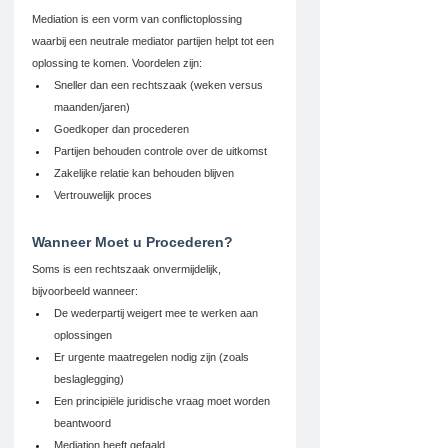
Mediation is een vorm van conflictoplossing 
waarbij een neutrale mediator partijen helpt tot een 
oplossing te komen. Voordelen zijn:
Sneller dan een rechtszaak (weken versus 
maanden/jaren)
Goedkoper dan procederen
Partijen behouden controle over de uitkomst
Zakelijke relatie kan behouden blijven
Vertrouwelijk proces
Wanneer Moet u Procederen?
Soms is een rechtszaak onvermijdelijk, 
bijvoorbeeld wanneer:
De wederpartij weigert mee te werken aan 
oplossingen
Er urgente maatregelen nodig zijn (zoals 
beslaglegging)
Een principiële juridische vraag moet worden 
beantwoord
Mediation heeft gefaald