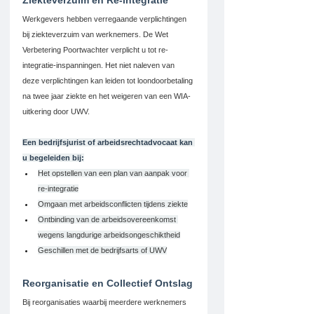
Ziekteverzuim en Re-integratie
Werkgevers hebben verregaande verplichtingen 
bij ziekteverzuim van werknemers. De Wet 
Verbetering Poortwachter verplicht u tot re-
integratie-inspanningen. Het niet naleven van 
deze verplichtingen kan leiden tot loondoorbetaling 
na twee jaar ziekte en het weigeren van een WIA-
uitkering door UWV.
Een bedrijfsjurist of arbeidsrechtadvocaat kan 
u begeleiden bij:
Het opstellen van een plan van aanpak voor 
re-integratie
Omgaan met arbeidsconflicten tijdens ziekte
Ontbinding van de arbeidsovereenkomst 
wegens langdurige arbeidsongeschiktheid
Geschillen met de bedrijfsarts of UWV
Reorganisatie en Collectief Ontslag
Bij reorganisaties waarbij meerdere werknemers 