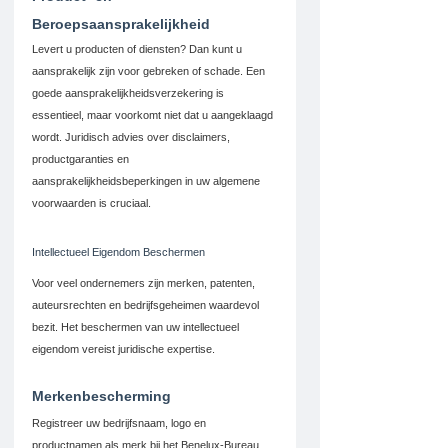
Beroepsaansprakelijkheid
Levert u producten of diensten? Dan kunt u 
aansprakelijk zijn voor gebreken of schade. Een 
goede aansprakelijkheidsverzekering is 
essentieel, maar voorkomt niet dat u aangeklaagd 
wordt. Juridisch advies over disclaimers, 
productgaranties en 
aansprakelijkheidsbeperkingen in uw algemene 
voorwaarden is cruciaal.
Intellectueel Eigendom Beschermen
Voor veel ondernemers zijn merken, patenten, 
auteursrechten en bedrijfsgeheimen waardevol 
bezit. Het beschermen van uw intellectueel 
eigendom vereist juridische expertise.
Merkenbescherming
Registreer uw bedrijfsnaam, logo en 
productnamen als merk bij het Benelux-Bureau 