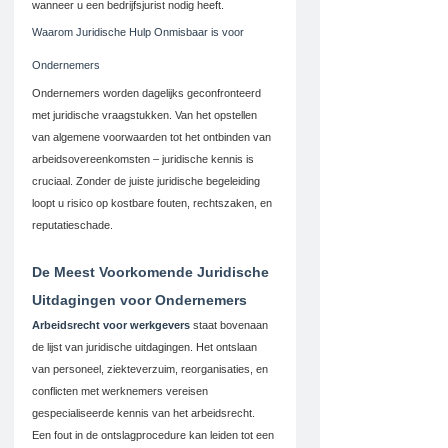
wanneer u een bedrijfsjurist nodig heeft.
Waarom Juridische Hulp Onmisbaar is voor 
Ondernemers
Ondernemers worden dagelijks geconfronteerd 
met juridische vraagstukken. Van het opstellen 
van algemene voorwaarden tot het ontbinden van 
arbeidsovereenkomsten – juridische kennis is 
cruciaal. Zonder de juiste juridische begeleiding 
loopt u risico op kostbare fouten, rechtszaken, en 
reputatieschade.
De Meest Voorkomende Juridische 
Uitdagingen voor Ondernemers
Arbeidsrecht voor werkgevers
 staat bovenaan 
de lijst van juridische uitdagingen. Het ontslaan 
van personeel, ziekteverzuim, reorganisaties, en 
conflicten met werknemers vereisen 
gespecialiseerde kennis van het arbeidsrecht. 
Een fout in de ontslagprocedure kan leiden tot een 