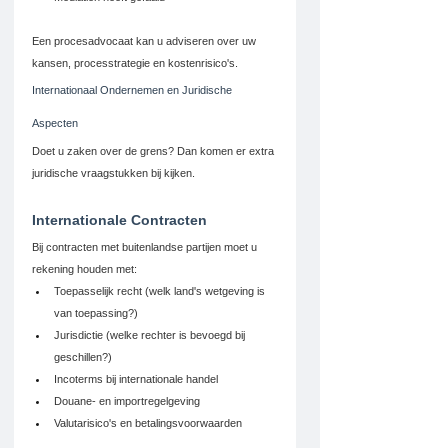
Een procesadvocaat kan u adviseren over uw 
kansen, processtrategie en kostenrisico's.
Internationaal Ondernemen en Juridische 
Aspecten
Doet u zaken over de grens? Dan komen er extra 
juridische vraagstukken bij kijken.
Internationale Contracten
Bij contracten met buitenlandse partijen moet u 
rekening houden met:
Toepasselijk recht (welk land's wetgeving is 
van toepassing?)
Jurisdictie (welke rechter is bevoegd bij 
geschillen?)
Incoterms bij internationale handel
Douane- en importregelgeving
Valutarisico's en betalingsvoorwaarden