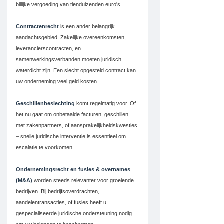
billijke vergoeding van tienduizenden euro's.
Contractenrecht
 is een ander belangrijk 
aandachtsgebied. Zakelijke overeenkomsten, 
leverancierscontracten, en 
samenwerkingsverbanden moeten juridisch 
waterdicht zijn. Een slecht opgesteld contract kan 
uw onderneming veel geld kosten.
Geschillenbeslechting
 komt regelmatig voor. Of 
het nu gaat om onbetaalde facturen, geschillen 
met zakenpartners, of aansprakelijkheidskwesties 
– snelle juridische interventie is essentieel om 
escalatie te voorkomen.
Ondernemingsrecht en fusies & overnames 
(M&A)
 worden steeds relevanter voor groeiende 
bedrijven. Bij bedrijfsoverdrachten, 
aandelentransacties, of fusies heeft u 
gespecialiseerde juridische ondersteuning nodig 