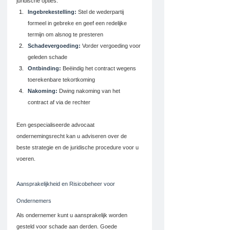
juridische opties:
Ingebrekestelling:
 Stel de wederpartij 
formeel in gebreke en geef een redelijke 
termijn om alsnog te presteren
Schadevergoeding:
 Vorder vergoeding voor 
geleden schade
Ontbinding:
 Beëindig het contract wegens 
toerekenbare tekortkoming
Nakoming:
 Dwing nakoming van het 
contract af via de rechter
Een gespecialiseerde advocaat 
ondernemingsrecht kan u adviseren over de 
beste strategie en de juridische procedure voor u 
voeren.
Aansprakelijkheid en Risicobeheer voor 
Ondernemers
Als ondernemer kunt u aansprakelijk worden 
gesteld voor schade aan derden. Goede 