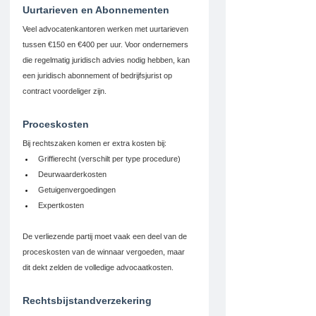
Uurtarieven en Abonnementen
Veel advocatenkantoren werken met uurtarieven 
tussen €150 en €400 per uur. Voor ondernemers 
die regelmatig juridisch advies nodig hebben, kan 
een juridisch abonnement of bedrijfsjurist op 
contract voordeliger zijn.
Proceskosten
Bij rechtszaken komen er extra kosten bij:
Griffierecht (verschilt per type procedure)
Deurwaarderkosten
Getuigenvergoedingen
Expertkosten
De verliezende partij moet vaak een deel van de 
proceskosten van de winnaar vergoeden, maar 
dit dekt zelden de volledige advocaatkosten.
Rechtsbijstandverzekering