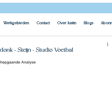
Werkgebieden
Contact
Over Justin
Blogs
Abonn
onk - Steijn - Studio Voetbal
 Diepgaande Analyse