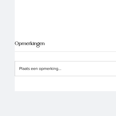
Opmerkingen
Plaats een opmerking...
Concurrentiebeding vs
Arbe
Relatiebeding
Bela
Ontw
Wet