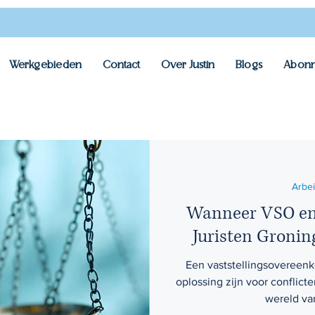
Werkgebieden
Contact
Over Justin
Blogs
Abonn
Arbe
Wanneer VSO en
Juristen Groni
Een vaststellingsovereen
oplossing zijn voor conflicte
wereld van