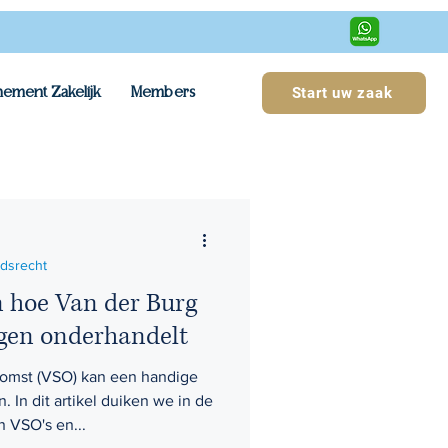
ement Zakelijk
Members
Start uw zaak
idsrecht
 hoe Van der Burg
ngen onderhandelt
komst (VSO) kan een handige
n. In dit artikel duiken we in de
 VSO's en...