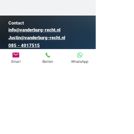
Contact
info@vanderburg-recht.nl
Justin@vanderburg-recht.nl
085 - 4017515
Van der Burg Recht
Email
Bellen
WhatsApp
Kvk: 73591351
Btw: NL002307675B56
Algemene voorwaarden
Privacy & Geheimhouding
Recente zaken
Werkgevers
Arbeidsrecht
​
Klantverhalen
Nederlanders in Spanje
Media
Ondernemers