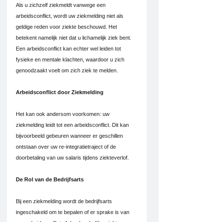
Als u zichzelf ziekmeldt vanwege een 
arbeidsconflict, wordt uw ziekmelding niet als 
geldige reden voor ziekte beschouwd. Het 
betekent namelijk niet dat u lichamelijk ziek bent. 
Een arbeidsconflict kan echter wel leiden tot 
fysieke en mentale klachten, waardoor u zich 
genoodzaakt voelt om zich ziek te melden.
Arbeidsconflict door Ziekmelding
Het kan ook andersom voorkomen: uw 
ziekmelding leidt tot een arbeidsconflict. Dit kan 
bijvoorbeeld gebeuren wanneer er geschillen 
ontstaan over uw re-integratietraject of de 
doorbetaling van uw salaris tijdens ziekteverlof.
De Rol van de Bedrijfsarts
Bij een ziekmelding wordt de bedrijfsarts 
ingeschakeld om te bepalen of er sprake is van 