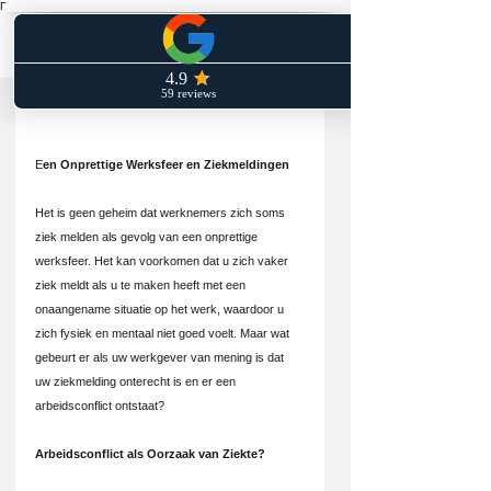
Γ
Een Onprettige Werksfeer en Ziekmeldingen
E
en Onprettige Werksfeer en Ziekmeldingen
Het is geen geheim dat werknemers zich soms 
ziek melden als gevolg van een onprettige 
werksfeer. Het kan voorkomen dat u zich vaker 
ziek meldt als u te maken heeft met een 
onaangename situatie op het werk, waardoor u 
zich fysiek en mentaal niet goed voelt. Maar wat 
gebeurt er als uw werkgever van mening is dat 
uw ziekmelding onterecht is en er een 
arbeidsconflict ontstaat?
Arbeidsconflict als Oorzaak van Ziekte?