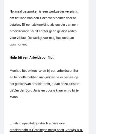
Normaal gesproken is een werkgever verplicht 
om het loon van een zieke werknemer door te 
betalen. Bij een ziekmelding als gevolg van een 
arbeidsconflict is dit echter geen geldige reden 
voor ziekte. De werkgever mag het loon dan 
opschorten.
Hulp bij een Arbeidsconflict
Mocht u betrokken raken bij een arbeidsconflict 
en behoefte hebben aan juridische expertise op 
het gebied van arbeidsrecht, staan onze juristen 
bij Van der Burg Juristen voor u klaar om u bij te 
staan..
En als u specifiek juridisch advies over 
arbeidsrecht in Groningen nodig heeft, verwijs ik u 