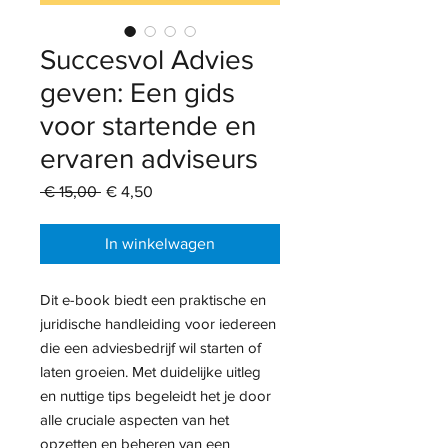
Succesvol Advies
geven: Een gids
voor startende en
ervaren adviseurs
Normale
Verkoopprijs
 € 15,00 
€ 4,50
prijs
In winkelwagen
Dit e-book biedt een praktische en
juridische handleiding voor iedereen
die een adviesbedrijf wil starten of
laten groeien. Met duidelijke uitleg
en nuttige tips begeleidt het je door
alle cruciale aspecten van het
opzetten en beheren van een