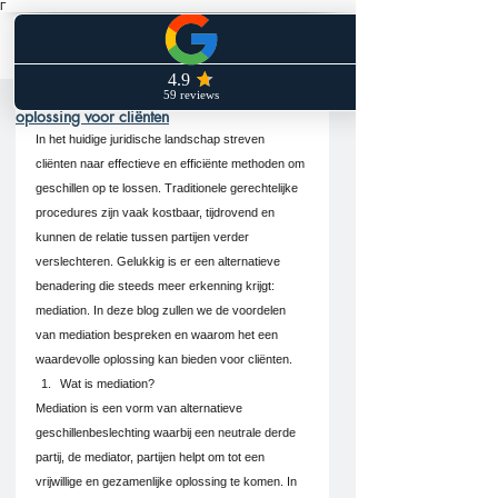
Γ
Het potentieel van Mediation: Een effectieve
oplossing voor cliënten
In het huidige juridische landschap streven 
cliënten naar effectieve en efficiënte methoden om 
geschillen op te lossen. Traditionele gerechtelijke 
procedures zijn vaak kostbaar, tijdrovend en 
kunnen de relatie tussen partijen verder 
verslechteren. Gelukkig is er een alternatieve 
benadering die steeds meer erkenning krijgt: 
mediation. In deze blog zullen we de voordelen 
van mediation bespreken en waarom het een 
waardevolle oplossing kan bieden voor cliënten.
Wat is mediation?
Mediation is een vorm van alternatieve 
geschillenbeslechting waarbij een neutrale derde 
partij, de mediator, partijen helpt om tot een 
vrijwillige en gezamenlijke oplossing te komen. In 