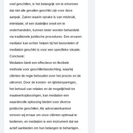
veel geschillen, is het belangrijk om te erkennen 
dat niet alle gevallen geschikt zijn voor deze 
aanpak. Zaken waarin sprake is van misbruik, 
intimidatie, of een duidelijke onwil om te 
onderhandelen, kunnen beter worden behandeld 
via traditionele juridische procedures. Een ervaren 
mediator kan echter helpen bij het beoordelen of 
mediation geschikt is voor een specifieke situatie.
Conclusie:
Mediation biedt een effectieve en flexibele 
methode voor geschillenbeslechting, waarbij 
cliënten de regie behouden over het proces en de 
uitkomst. Door de kosten- en tijdsbesparingen, 
het behoud van relaties en de mogelijkheid tot 
maatwerkoplossingen, kan mediation een 
waardevolle oplossing bieden voor diverse 
juridische geschillen. Als advocatenkantoor 
streven wij ernaar om onze cliënten optimaal te 
bedienen, en mediation is een instrument dat we 
actief aanbieden om hun belangen te behartigen.