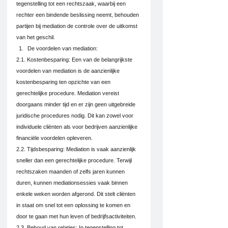
tegenstelling tot een rechtszaak, waarbij een 
rechter een bindende beslissing neemt, behouden 
partijen bij mediation de controle over de uitkomst 
van het geschil.
De voordelen van mediation:
2.1. Kostenbesparing: Een van de belangrijkste 
voordelen van mediation is de aanzienlijke 
kostenbesparing ten opzichte van een 
gerechtelijke procedure. Mediation vereist 
doorgaans minder tijd en er zijn geen uitgebreide 
juridische procedures nodig. Dit kan zowel voor 
individuele cliënten als voor bedrijven aanzienlijke 
financiële voordelen opleveren.
2.2. Tijdsbesparing: Mediation is vaak aanzienlijk 
sneller dan een gerechtelijke procedure. Terwijl 
rechtszaken maanden of zelfs jaren kunnen 
duren, kunnen mediationsessies vaak binnen 
enkele weken worden afgerond. Dit stelt cliënten 
in staat om snel tot een oplossing te komen en 
door te gaan met hun leven of bedrijfsactiviteiten.
2.3. Behoud van relaties: In tegenstelling tot 