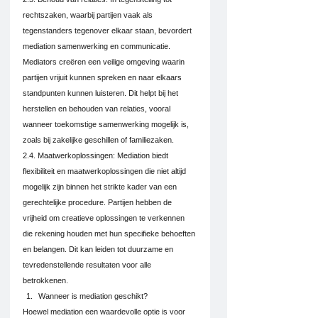
rechtszaken, waarbij partijen vaak als 
tegenstanders tegenover elkaar staan, bevordert 
mediation samenwerking en communicatie. 
Mediators creëren een veilige omgeving waarin 
partijen vrijuit kunnen spreken en naar elkaars 
standpunten kunnen luisteren. Dit helpt bij het 
herstellen en behouden van relaties, vooral 
wanneer toekomstige samenwerking mogelijk is, 
zoals bij zakelijke geschillen of familiezaken.
2.4. Maatwerkoplossingen: Mediation biedt 
flexibiliteit en maatwerkoplossingen die niet altijd 
mogelijk zijn binnen het strikte kader van een 
gerechtelijke procedure. Partijen hebben de 
vrijheid om creatieve oplossingen te verkennen 
die rekening houden met hun specifieke behoeften 
en belangen. Dit kan leiden tot duurzame en 
tevredenstellende resultaten voor alle 
betrokkenen.
Wanneer is mediation geschikt?
Hoewel mediation een waardevolle optie is voor 