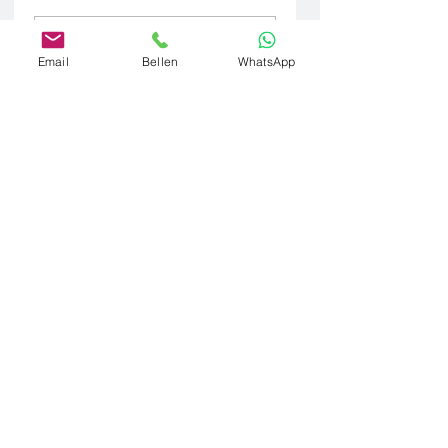
Plaats een opmerking...
Email
Bellen
WhatsApp
Contact
info@vanderburg-recht.nl